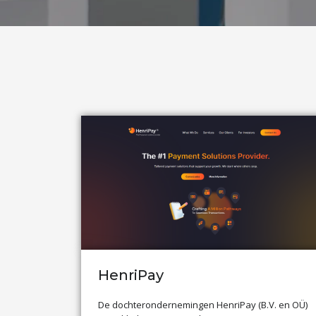
HenriPay
De dochterondernemingen HenriPay (B.V. en OÜ)