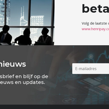
beta
Volg de laatste
www.henripay.
nieuws
sbrief en blijf op de
ieuws en updates.