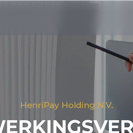
HenriPay Holding N.V.
ERKINGSVE