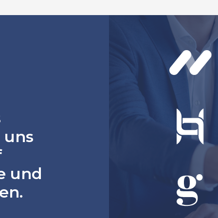
s
 uns
f
te und
en.