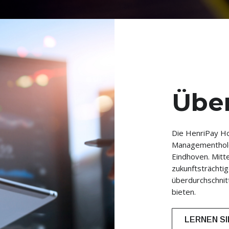
Übe
Die HenriPay Hol
Managementholdi
Eindhoven. Mitte
zukunftsträchtig
überdurchschnit
bieten.
LERNEN SI